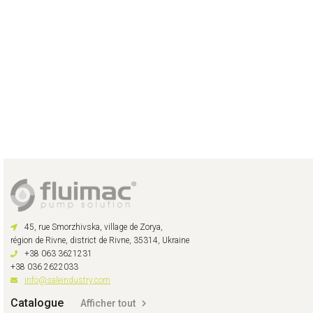
45, rue Smorzhivska, village de Zorya,
région de Rivne, district de Rivne, 35314, Ukraine
+38 063 3621231
+38 036 2622033
info@saleindustry.com
Catalogue
Afficher tout