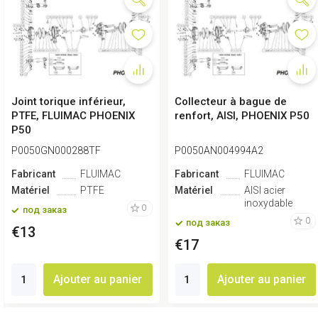
Joint torique inférieur,
Collecteur à bague de
PTFE, FLUIMAC PHOENIX
renfort, AISI, PHOENIX P50
P50
P0050GN000288TF
P0050AN004994A2
Fabricant
FLUIMAC
Fabricant
FLUIMAC
Matériel
PTFE
Matériel
AISI acier
inoxydable
0
под заказ
0
под заказ
€13
€17
Ajouter au panier
Ajouter au panier