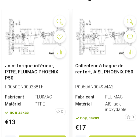
Joint torique inférieur,
Collecteur à bague de
PTFE, FLUIMAC PHOENIX
renfort, AISI, PHOENIX P50
P50
P0050GN000288TF
P0050AN004994A2
Fabricant
FLUIMAC
Fabricant
FLUIMAC
Matériel
PTFE
Matériel
AISI acier
inoxydable
0
под заказ
0
под заказ
€13
€17