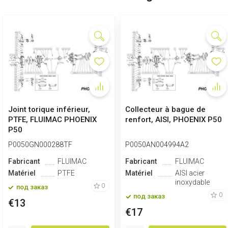
Joint torique inférieur,
Collecteur à bague de
PTFE, FLUIMAC PHOENIX
renfort, AISI, PHOENIX P50
P50
P0050GN000288TF
P0050AN004994A2
Fabricant
FLUIMAC
Fabricant
FLUIMAC
Matériel
PTFE
Matériel
AISI acier
inoxydable
0
под заказ
0
под заказ
€13
€17