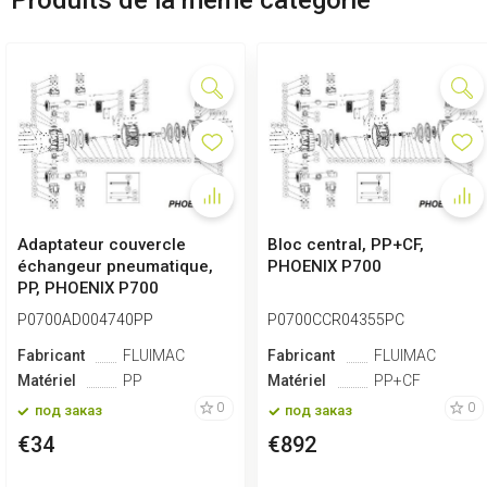
Adaptateur couvercle
Bloc central, PP+CF,
échangeur pneumatique,
PHOENIX P700
PP, PHOENIX P700
P0700AD004740PP
P0700CCR04355PC
Fabricant
FLUIMAC
Fabricant
FLUIMAC
Matériel
PP
Matériel
PP+CF
0
0
под заказ
под заказ
€34
€892