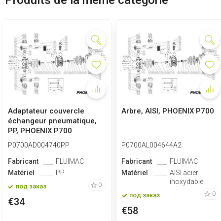
Adaptateur couvercle
Arbre, AISI, PHOENIX P700
échangeur pneumatique,
PP, PHOENIX P700
P0700AD004740PP
P0700AL004644A2
Fabricant
FLUIMAC
Fabricant
FLUIMAC
Matériel
PP
Matériel
AISI acier
inoxydable
0
под заказ
0
под заказ
€34
€58