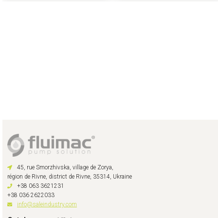
45, rue Smorzhivska, village de Zorya,
région de Rivne, district de Rivne, 35314, Ukraine
+38 063 3621231
+38 036 2622033
info@saleindustry.com