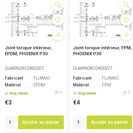
Joint torique intérieur,
Joint torique intérieur, FPM,
EPDM, PHOENIX P30
PHOENIX P30
GUARNORC04055DT
GUARNORC04055VT
Fabricant
FLUIMAC
Fabricant
FLUIMAC
Matériel
EPDM
Matériel
FPM
0
0
под заказ
под заказ
€3
€4
Ajouter au panier
Ajouter au panier