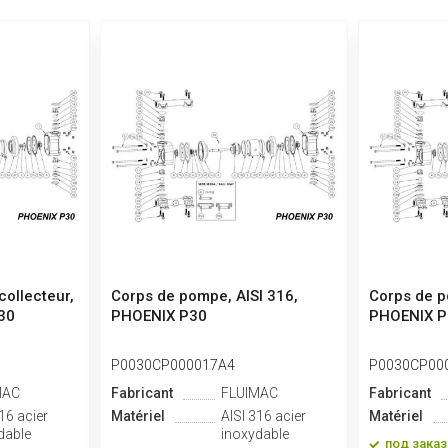
collecteur,
Corps de pompe, AISI 316,
Corps de 
30
PHOENIX P30
PHOENIX P
P0030CP000017A4
P0030CP00
MAC
Fabricant
FLUIMAC
Fabricant
16 acier
Matériel
AISI 316 acier
Matériel
dable
inoxydable
под заказ