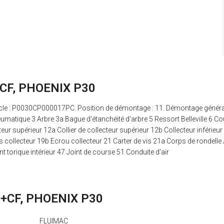
+CF, PHOENIX P30
le : P0030CP000017PC. Position de démontage : 11. Démontage général 
eumatique 3 Arbre 3a Bague d'étanchéité d'arbre 5 Ressort Belleville 6 
supérieur 12a Collier de collecteur supérieur 12b Collecteur inférieur 12b 
 Vis collecteur 19b Ecrou collecteur 21 Carter de vis 21a Corps de rondell
int torique intérieur 47 Joint de course 51 Conduite d'air
PP+CF, PHOENIX P30
FLUIMAC