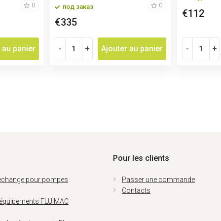
0
0
под заказ
€112
€335
 au panier
-
+
Ajouter au panier
-
+
Pour les clients
rechange pour pompes
Passer une commande
Contacts
 équipements FLUIMAC