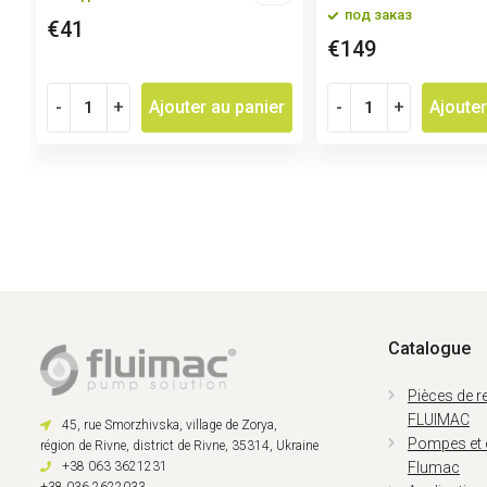
под заказ
€41
€149
-
+
Ajouter au panier
-
+
Ajouter
Catalogue
Pièces de 
FLUIMAC
45, rue Smorzhivska, village de Zorya,
Pompes et
région de Rivne, district de Rivne, 35314, Ukraine
+38 063 3621231
Flumac