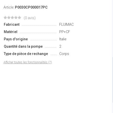
Article:
P0030CP000017PC
(0 avis)
Fabricant
FLUIMAC
Matériel
PP+CF
Pays d'origine
Italie
Quantité dans la pompe
2
Type de pièce de rechange
Corps
Afficher toutes les fonctionnalités (7)