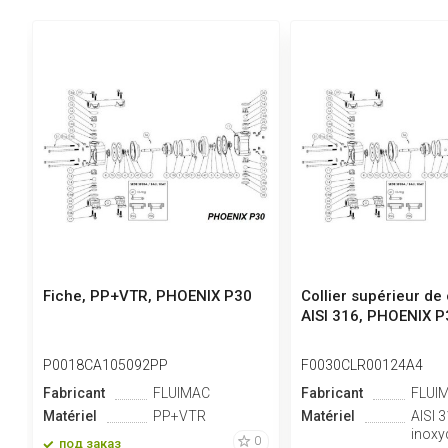
Fiche, PP+VTR, PHOENIX P30
Collier supérieur de 
AISI 316, PHOENIX P
P0018CA105092PP
F0030CLR00124A4
Fabricant
FLUIMAC
Fabricant
FLUI
Matériel
PP+VTR
Matériel
AISI 3
inoxy
0
под заказ