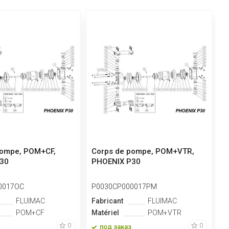
pompe, POM+CF,
Corps de pompe, POM+VTR,
C
30
PHOENIX P30
P
0017OC
P0030CP000017PM
P
FLUIMAC
Fabricant
FLUIMAC
F
POM+CF
Matériel
POM+VTR
M
0
0
под заказ