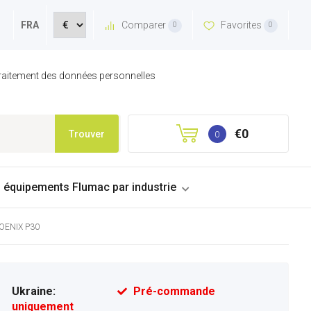
Comparer
Favorites
FRA
0
0
 traitement des données personnelles
€0
Trouver
0
s équipements Flumac par industrie
HOENIX P30
Ukraine:
Pré-commande
uniquement