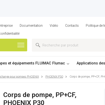
ntreprise
Documentation
Vidéo
Contacts
Politique de
confidentialité
pes et équipements FLUIMAC Flumac
Applications de
 rechange pour pompes PHOENIX
PHOENIX P30
Corps de pompe, PP+CF, P
Corps de pompe, PP+CF,
PHOENIX P30