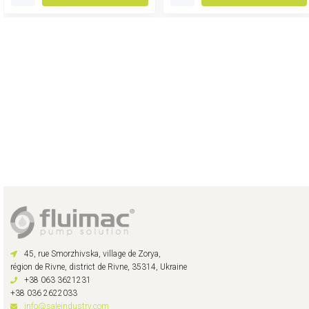
45, rue Smorzhivska, village de Zorya,
région de Rivne, district de Rivne, 35314, Ukraine
+38 063 3621231
+38 036 2622033
info@saleindustry.com